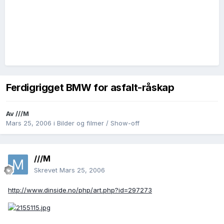
Ferdigrigget BMW for asfalt-råskap
Av
///M
Mars 25, 2006
i
Bilder og filmer / Show-off
///M
Skrevet
Mars 25, 2006
http://www.dinside.no/php/art.php?id=297273