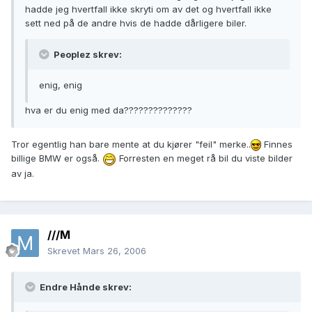
hadde jeg hvertfall ikke skryti om av det og hvertfall ikke
sett ned på de andre hvis de hadde dårligere biler.
Peoplez skrev:
enig, enig
hva er du enig med da??????????????
Tror egentlig han bare mente at du kjører "feil" merke..
Finnes
billige BMW er også.
Forresten en meget rå bil du viste bilder
av ja.
///M
Skrevet
Mars 26, 2006
Endre Hånde skrev: