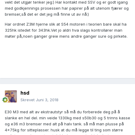
vekt det utgjør tenker jeg:) Har kontakt med SSV og er godt igang
med godkjennings prosessen har papirer på alt utenom fjærer og
bremser,så det er det jeg må finne ut av nå:)
Har ordnet Z3M hjerne slik at S54 motoren i teorien bare skal ha
325hk istedet for 343hk.Vet jo aldri hva slags kontrollører man
møter på,noen ganger greie mens andre ganger sure og pirkete.
hsd
Skrevet
Juni 3, 2018
E30 M3 med alt av ekstrautstyr så må du forberede deg på å
slanke en hel del. min veide 1330kg med s50b30 og 5 trinns kasse
og e36 m3 bremser med alt på halv tank. så må man plusse på
4x75kg for sitteplasser. husk at du må legge til ting som større