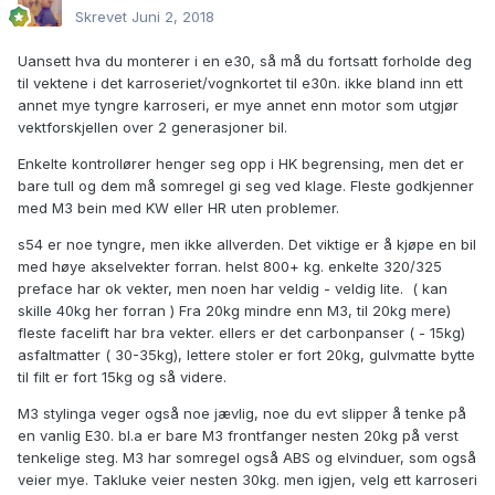
Skrevet
Juni 2, 2018
Uansett hva du monterer i en e30, så må du fortsatt forholde deg
til vektene i det karroseriet/vognkortet til e30n. ikke bland inn ett
annet mye tyngre karroseri, er mye annet enn motor som utgjør
vektforskjellen over 2 generasjoner bil.
Enkelte kontrollører henger seg opp i HK begrensing, men det er
bare tull og dem må somregel gi seg ved klage. Fleste godkjenner
med M3 bein med KW eller HR uten problemer.
s54 er noe tyngre, men ikke allverden. Det viktige er å kjøpe en bil
med høye akselvekter forran. helst 800+ kg. enkelte 320/325
preface har ok vekter, men noen har veldig - veldig lite. ( kan
skille 40kg her forran ) Fra 20kg mindre enn M3, til 20kg mere)
fleste facelift har bra vekter. ellers er det carbonpanser ( - 15kg)
asfaltmatter ( 30-35kg), lettere stoler er fort 20kg, gulvmatte bytte
til filt er fort 15kg og så videre.
M3 stylinga veger også noe jævlig, noe du evt slipper å tenke på
en vanlig E30. bl.a er bare M3 frontfanger nesten 20kg på verst
tenkelige steg. M3 har somregel også ABS og elvinduer, som også
veier mye. Takluke veier nesten 30kg. men igjen, velg ett karroseri