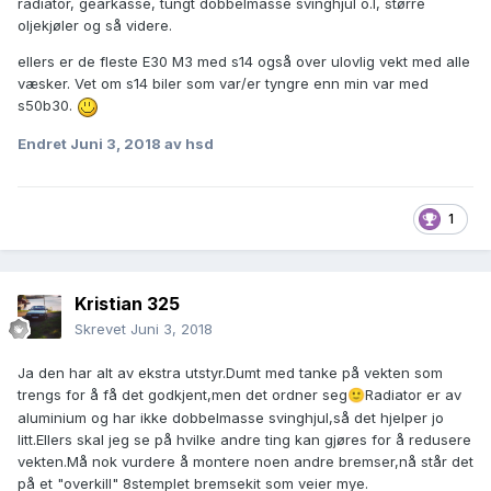
radiator, gearkasse, tungt dobbelmasse svinghjul o.l, større
oljekjøler og så videre.
ellers er de fleste E30 M3 med s14 også over ulovlig vekt med alle
væsker. Vet om s14 biler som var/er tyngre enn min var med
s50b30.
Endret
Juni 3, 2018
av hsd
1
Kristian 325
Skrevet
Juni 3, 2018
Ja den har alt av ekstra utstyr.Dumt med tanke på vekten som
trengs for å få det godkjent,men det ordner seg
Radiator er av
🙂
aluminium og har ikke dobbelmasse svinghjul,så det hjelper jo
litt.Ellers skal jeg se på hvilke andre ting kan gjøres for å redusere
vekten.Må nok vurdere å montere noen andre bremser,nå står det
på et "overkill" 8stemplet bremsekit som veier mye.