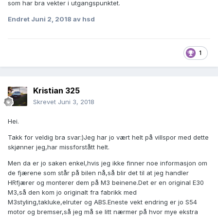
som har bra vekter i utgangspunktet.
Endret
Juni 2, 2018
av hsd
1
Kristian 325
Skrevet
Juni 3, 2018
Hei.
Takk for veldig bra svar:)Jeg har jo vært helt på villspor med dette
skjønner jeg,har missforstått helt.
Men da er jo saken enkel,hvis jeg ikke finner noe informasjon om
de fjærene som står på bilen nå,så blir det til at jeg handler
HRfjærer og monterer dem på M3 beinene.Det er en original E30
M3,så den kom jo originalt fra fabrikk med
M3styling,takluke,elruter og ABS.Eneste vekt endring er jo S54
motor og bremser,så jeg må se litt nærmer på hvor mye ekstra