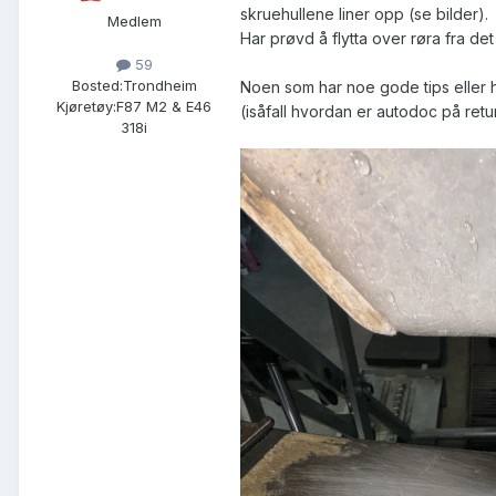
skruehullene liner opp (se bilder).
Medlem
Har prøvd å flytta over røra fra de
59
Bosted:
Trondheim
Noen som har noe gode tips eller hø
Kjøretøy:
F87 M2 & E46
(isåfall hvordan er autodoc på ret
318i