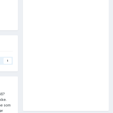
1
46?
akke.
ene som
ør