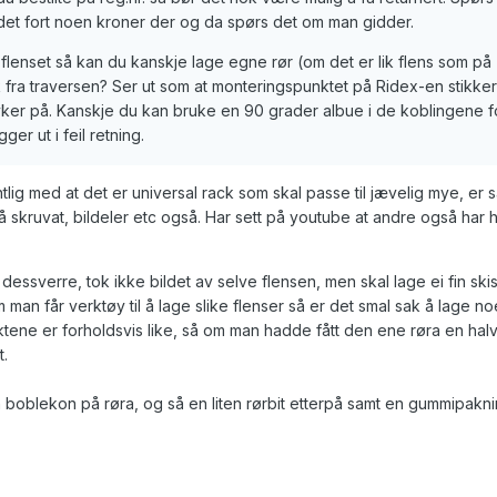
r det fort noen kroner der og da spørs det om man gidder.
lenset så kan du kanskje lage egne rør (om det er lik flens som på
fra traversen? Ser ut som at monteringspunktet på Ridex-en stikke
ryker på. Kanskje du kan bruke en 90 grader albue i de koblingene f
er ut i feil retning.
tlig med at det er universal rack som skal passe til jævelig mye, er
 skruvat, bildeler etc også. Har sett på youtube at andre også har h
dessverre, tok ikke bildet av selve flensen, men skal lage ei fin skis
 man får verktøy til å lage slike flenser så er det smal sak å lage no
ene er forholdsvis like, så om man hadde fått den ene røra en hal
t.
 boblekon på røra, og så en liten rørbit etterpå samt en gummipakni