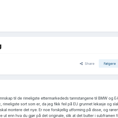
g
Share
Følgere
ennskap til de rimeligste ettermarkededs tannstangene til BMW og E
 rimeligste sort som er, da jeg fikk feil på EU grunnet lekasje og sl
skal montere det nye. Er noe forskjellig utforming på disse, og rør
 ut enn hva du gjør på det originale, slik at det butter i subframen f