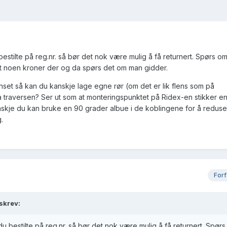
estilte på reg.nr. så bør det nok være mulig å få returnert. Spørs o
fort noen kroner der og da spørs det om man gidder.
set så kan du kanskje lage egne rør (om det er lik flens som på
 traversen? Ser ut som at monteringspunktet på Ridex-en stikker e
nskje du kan bruke en 90 grader albue i de koblingene for å reduser
.
Forf
skrev:
u bestilte på reg.nr. så bør det nok være mulig å få returnert. Spør