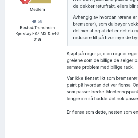
de dekker returfrakt, ellers bli
Medlem
Avhengig av hvordan rørene er f
59
bremserør), som du bøyer vekk 
Bosted:
Trondheim
del mer ut og at det er det du 
Kjøretøy:
F87 M2 & E46
redusere litt på hvor mye de bygg
318i
Kjøpt på regnr ja, men regner egen
greiene som de billige de selger på
samme problem med billige rack.
Var ikke flenset likt som bremserør 
paint på hvordan det var flensa. Om
som passer bedre. Monteringspunkt
lengre inn så hadde det nok passe
Er flensa som dette, nesten som en