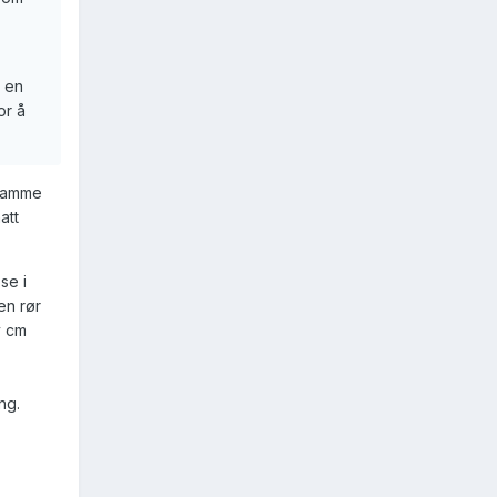
r en
or å
 samme
att
se i
en rør
v cm
ng.