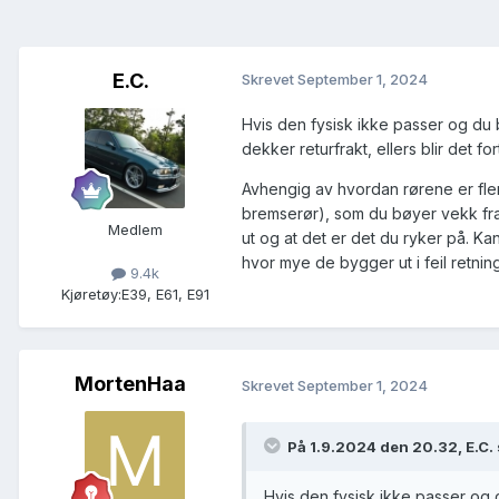
E.C.
Skrevet
September 1, 2024
Hvis den fysisk ikke passer og du b
dekker returfrakt, ellers blir det 
Avhengig av hvordan rørene er flen
bremserør), som du bøyer vekk fra
Medlem
ut og at det er det du ryker på. Ka
hvor mye de bygger ut i feil retning
9.4k
Kjøretøy:
E39, E61, E91
MortenHaa
Skrevet
September 1, 2024
På 1.9.2024 den 20.32,
E.C.
Hvis den fysisk ikke passer og d