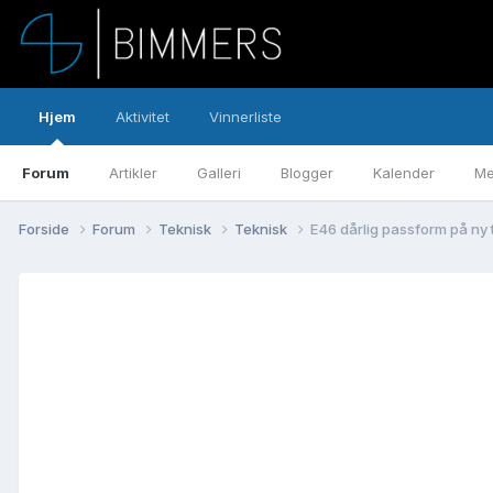
Hjem
Aktivitet
Vinnerliste
Forum
Artikler
Galleri
Blogger
Kalender
Me
Forside
Forum
Teknisk
Teknisk
E46 dårlig passform på ny