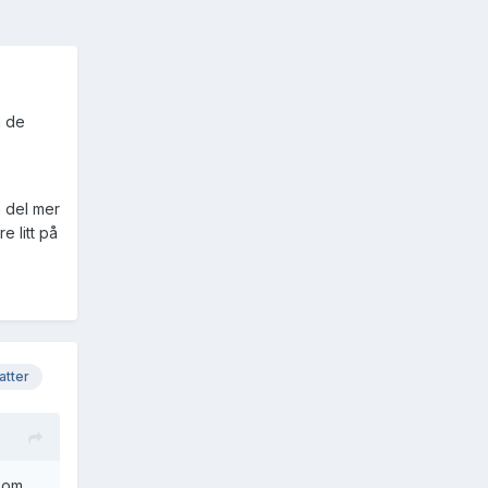
m de
n del mer
e litt på
atter
s om