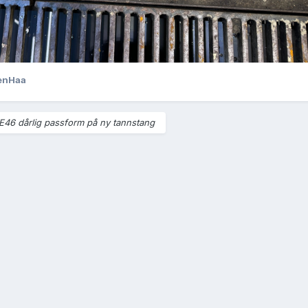
enHaa
E46 dårlig passform på ny tannstang