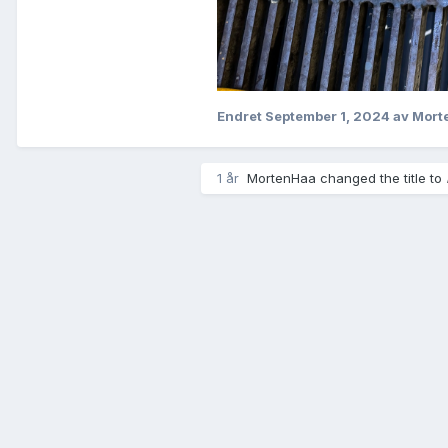
Endret
September 1, 2024
av Mort
1 år
MortenHaa
changed the title to