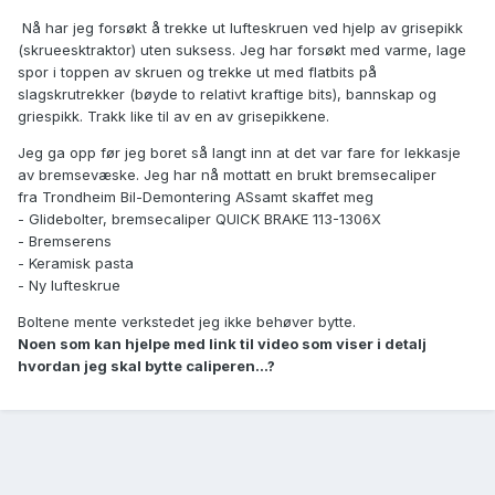
Nå har jeg forsøkt å trekke ut lufteskruen ved hjelp av grisepikk
(skrueesktraktor) uten suksess. Jeg har forsøkt med varme, lage
spor i toppen av skruen og trekke ut med flatbits på
slagskrutrekker (bøyde to relativt kraftige bits), bannskap og
griespikk. Trakk like til av en av grisepikkene.
Jeg ga opp før jeg boret så langt inn at det var fare for lekkasje
av bremsevæske. Jeg har nå mottatt en brukt bremsecaliper
fra
Trondheim Bil-Demontering ASsamt skaffet meg
- Glidebolter, bremsecaliper QUICK BRAKE 113-1306X
- Bremserens
- Keramisk pasta
- Ny lufteskrue
Boltene mente verkstedet jeg ikke behøver bytte.
Noen som kan hjelpe med link til video som viser i detalj
hvordan jeg skal bytte caliperen...?