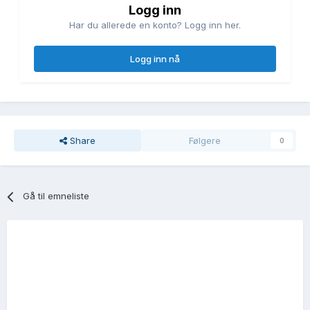
Logg inn
Har du allerede en konto? Logg inn her.
Logg inn nå
Share
Følgere
0
Gå til emneliste