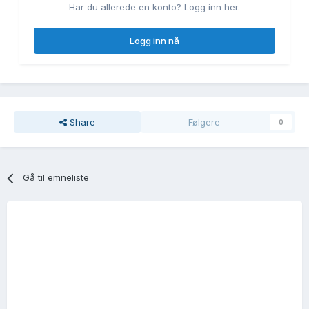
Har du allerede en konto? Logg inn her.
Logg inn nå
Share
Følgere
0
Gå til emneliste