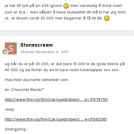
ja har litt lyst på en e34 igrunn
men vanskelig å finne noen
som er bra.... men såklart å heve budsjettet litt må til har jeg finni
ut.. er liksom rundt 30 000 man begynner å få litt BIL
Stonescream
Skrevet
November 4, 2011
og når du er på 30 000, er det bare 10 000 til de gode bilene på
40 000 og da finner du en til bare noen tusenlapper osv osv...
Hva med ukurrante bilmerker som
en Chevrolet Blazer?
http://www.finn.no/finn/car/used/object ... e=31578750
Jeep:
http://www.finn.no/finn/car/used/object ... e=31592081
Ssangyong :