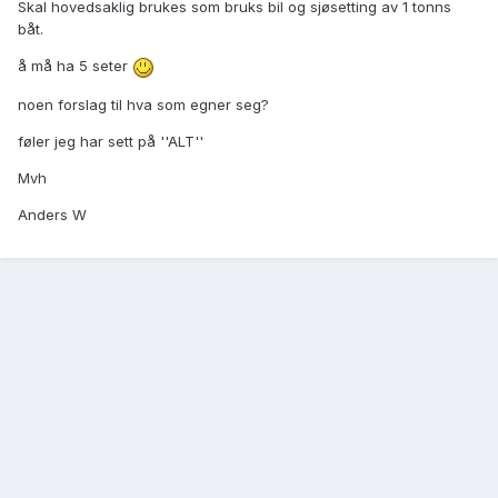
Skal hovedsaklig brukes som bruks bil og sjøsetting av 1 tonns
båt.
å må ha 5 seter
noen forslag til hva som egner seg?
føler jeg har sett på ''ALT''
Mvh
Anders W