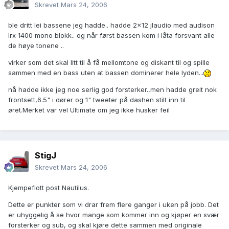
Skrevet
Mars 24, 2006
ble dritt lei bassene jeg hadde.. hadde 2x12 jlaudio med audison
lrx 1400 mono blokk.. og når først bassen kom i låta forsvant alle
de høye tonene ..
virker som det skal litt til å få mellomtone og diskant til og spille
sammen med en bass uten at bassen dominerer hele lyden...
nå hadde ikke jeg noe serlig god forsterker.,men hadde greit nok
frontsett,6.5" i dører og 1" tweeter på dashen stilt inn til
øret.Merket var vel Ultimate om jeg ikke husker feil
StigJ
Skrevet
Mars 24, 2006
Kjempeflott post Nautilus.
Dette er punkter som vi drar frem flere ganger i uken på jobb. Det
er uhyggelig å se hvor mange som kommer inn og kjøper en svær
forsterker og sub, og skal kjøre dette sammen med originale