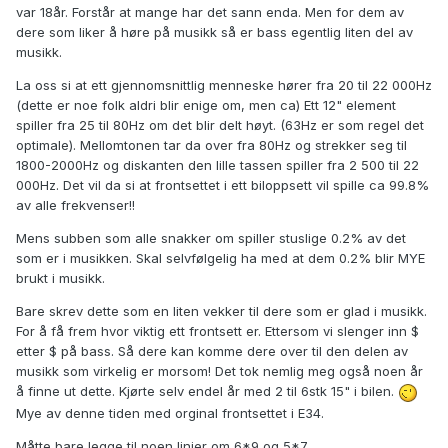
var 18år. Forstår at mange har det sann enda. Men for dem av
dere som liker å høre på musikk så er bass egentlig liten del av
musikk.
La oss si at ett gjennomsnittlig menneske hører fra 20 til 22 000Hz
(dette er noe folk aldri blir enige om, men ca) Ett 12" element
spiller fra 25 til 80Hz om det blir delt høyt. (63Hz er som regel det
optimale). Mellomtonen tar da over fra 80Hz og strekker seg til
1800-2000Hz og diskanten den lille tassen spiller fra 2 500 til 22
000Hz. Det vil da si at frontsettet i ett biloppsett vil spille ca 99.8%
av alle frekvenser!!
Mens subben som alle snakker om spiller stuslige 0.2% av det
som er i musikken. Skal selvfølgelig ha med at dem 0.2% blir MYE
brukt i musikk.
Bare skrev dette som en liten vekker til dere som er glad i musikk.
For å få frem hvor viktig ett frontsett er. Ettersom vi slenger inn $
etter $ på bass. Så dere kan komme dere over til den delen av
musikk som virkelig er morsom! Det tok nemlig meg også noen år
å finne ut dette. Kjørte selv endel år med 2 til 6stk 15" i bilen.
Mye av denne tiden med orginal frontsettet i E34.
Måtte bare legge til noen linjer om 6*9 og 5*7