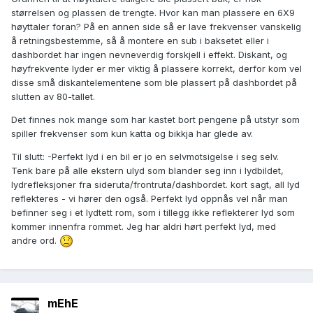
størrelsen og plassen de trengte. Hvor kan man plassere en 6X9
høyttaler foran? På en annen side så er lave frekvenser vanskelig
å retningsbestemme, så å montere en sub i baksetet eller i
dashbordet har ingen nevneverdig forskjell i effekt. Diskant, og
høyfrekvente lyder er mer viktig å plassere korrekt, derfor kom vel
disse små diskantelementene som ble plassert på dashbordet på
slutten av 80-tallet.
Det finnes nok mange som har kastet bort pengene på utstyr som
spiller frekvenser som kun katta og bikkja har glede av.
Til slutt: -Perfekt lyd i en bil er jo en selvmotsigelse i seg selv.
Tenk bare på alle ekstern ulyd som blander seg inn i lydbildet,
lydrefleksjoner fra sideruta/frontruta/dashbordet. kort sagt, all lyd
reflekteres - vi hører den også. Perfekt lyd oppnås vel når man
befinner seg i et lydtett rom, som i tillegg ikke reflekterer lyd som
kommer innenfra rommet. Jeg har aldri hørt perfekt lyd, med
andre ord.
mEhE