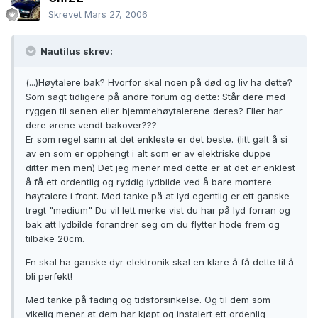
Skrevet
Mars 27, 2006
Nautilus skrev:
(...)Høytalere bak? Hvorfor skal noen på død og liv ha dette?
Som sagt tidligere på andre forum og dette: Står dere med
ryggen til senen eller hjemmehøytalerene deres? Eller har
dere ørene vendt bakover???
Er som regel sann at det enkleste er det beste. (litt galt å si
av en som er opphengt i alt som er av elektriske duppe
ditter men men) Det jeg mener med dette er at det er enklest
å få ett ordentlig og ryddig lydbilde ved å bare montere
høytalere i front. Med tanke på at lyd egentlig er ett ganske
tregt "medium" Du vil lett merke vist du har på lyd forran og
bak att lydbilde forandrer seg om du flytter hode frem og
tilbake 20cm.
En skal ha ganske dyr elektronik skal en klare å få dette til å
bli perfekt!
Med tanke på fading og tidsforsinkelse. Og til dem som
vikelig mener at dem har kjøpt og instalert ett ordenlig