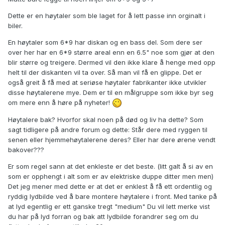
Dette er en høytaler som ble laget for å lett passe inn orginalt i
biler.
En høytaler som 6*9 har diskan og en bass del. Som dere ser
over her har en 6*9 større areal enn en 6.5" noe som gjør at den
blir større og treigere. Dermed vil den ikke klare å henge med opp
helt til der diskanten vil ta over. Så man vil få en glippe. Det er
også greit å få med at seriøse høytaler fabrikanter ikke utvikler
disse høytalerene mye. Dem er til en målgruppe som ikke byr seg
om mere enn å høre på nyheter!
Høytalere bak? Hvorfor skal noen på død og liv ha dette? Som
sagt tidligere på andre forum og dette: Står dere med ryggen til
senen eller hjemmehøytalerene deres? Eller har dere ørene vendt
bakover???
Er som regel sann at det enkleste er det beste. (litt galt å si av en
som er opphengt i alt som er av elektriske duppe ditter men men)
Det jeg mener med dette er at det er enklest å få ett ordentlig og
ryddig lydbilde ved å bare montere høytalere i front. Med tanke på
at lyd egentlig er ett ganske tregt "medium" Du vil lett merke vist
du har på lyd forran og bak att lydbilde forandrer seg om du