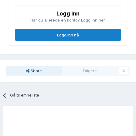
Logg inn
Har du allerede en konto? Logg inn her.
Logg inn nå
Share
Følgere
0
Gå til emneliste