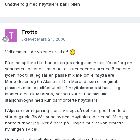
unødvendig med høyttalere bak i bilen
Trotto
Skrevet
Mars 24, 2006
Velkommen i de voksnes rekker!
På mine spillere i bil har jeg en justering som heter "fader" og en
som heter "balance" med de to justeringene klarerjeg å matche
lyden nok til at jeg får en passe mix mellom 4 høyttalere i
Mercedesen og 6 i Alpinaen. De i Mercedesen er originalt
plassert, men jeg sliftet ut alle 4 høyttalerene sist høst - og
monterte en aktiv rørsub, bassen var rett og slett ille i
stasjonsvogna med kun dørmonterte høyttalere.
I Alpinaen er ingenting gjort av meg, så det kan godt hende der
står originale BMW-sound system høyttalere der ennå. Men jeg
har to turboer jeg liker å høre på - ingen musikk kan erstatte
hviningen av de!
Grunnen til at høyttalere tidligere ble plassert bak, er nok