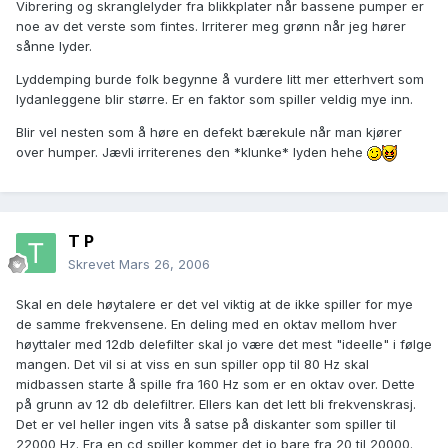
Vibrering og skranglelyder fra blikkplater når bassene pumper er
noe av det verste som fintes. Irriterer meg grønn når jeg hører
sånne lyder.
Lyddemping burde folk begynne å vurdere litt mer etterhvert som
lydanleggene blir større. Er en faktor som spiller veldig mye inn.
Blir vel nesten som å høre en defekt bærekule når man kjører
over humper. Jævli irriterenes den *klunke* lyden hehe
T P
Skrevet
Mars 26, 2006
Skal en dele høytalere er det vel viktig at de ikke spiller for mye
de samme frekvensene. En deling med en oktav mellom hver
høyttaler med 12db delefilter skal jo være det mest "ideelle" i følge
mangen. Det vil si at viss en sun spiller opp til 80 Hz skal
midbassen starte å spille fra 160 Hz som er en oktav over. Dette
på grunn av 12 db delefiltrer. Ellers kan det lett bli frekvenskrasj.
Det er vel heller ingen vits å satse på diskanter som spiller til
22000 Hz. Fra en cd spiller kommer det jo bare fra 20 til 20000.