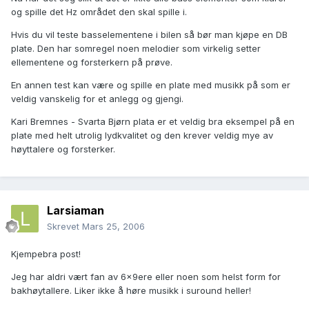
og spille det Hz området den skal spille i.
Hvis du vil teste basselementene i bilen så bør man kjøpe en DB
plate. Den har somregel noen melodier som virkelig setter
ellementene og forsterkern på prøve.
En annen test kan være og spille en plate med musikk på som er
veldig vanskelig for et anlegg og gjengi.
Kari Bremnes - Svarta Bjørn plata er et veldig bra eksempel på en
plate med helt utrolig lydkvalitet og den krever veldig mye av
høyttalere og forsterker.
Larsiaman
Skrevet
Mars 25, 2006
Kjempebra post!
Jeg har aldri vært fan av 6x9ere eller noen som helst form for
bakhøytallere. Liker ikke å høre musikk i suround heller!