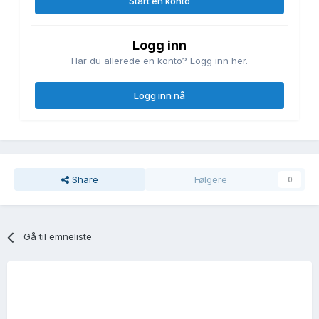
Start en konto
Logg inn
Har du allerede en konto? Logg inn her.
Logg inn nå
Share
Følgere
0
Gå til emneliste