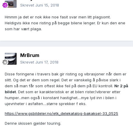
Skrevet
Juni 15, 2018
Hmmm ja det er nok ikke noe fasit svar men litt plagsomt.
Heldigvis ikke noe risting på begge bilene lenger. Er kun den ene
som har vært plaga.
MrBrum
Skrevet
Juni 17, 2018
Disse foringene i travers bak gir risting og vibrasjoner når dem er
slitt. Og det er dem som regel. Det er vanskelig å påvise slark i
dem så man får som oftest ikke feil på dem på EU kontroll.
Nr 2 på
bildet
. Det som er karakteristisk er at bilen rister/vibrerer etter
humper...men også i konstant hastighet....mye lyd inn i bilen i
ujevnheter i asfalten....større sprekker f eks.
https://www.gsbildeler.no/etk_delekatalog-bakaksel-33_0525
Denne skissen gjelder touring.