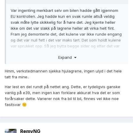
Var ingenting merkbart selv om bilen hadde gått igjennom
EU kontrollen. Jeg hadde kun en svak rumle altså veldig
svak måte lytte skikkelig for å høre det. Jeg kjente heller
ikke om det var slakk på lagrene heller alt virka helt fint.
Fram jeg demonterte det, det kulene var ikke runde engang
og det var null fett i det var maks tørt. Det som holdt kulene
var sprukket opp. Så jeg bytta begge sider og etter det var
perfekt igjen.
Expand
Hmm, verkstedmannen sjekka hjulagrene, ingen ulyd i det hele
tatt fra mine..
Har lest en del rundt på nettet ang. Dette, er tydeligvis ganske
vanlig på e39, men ingen kan forklare akkurat hva det er som
forårsaker dette. Varierer nok fra bil til bil, finnes vel ikke noe
fasitsvar
😕
RemyNG