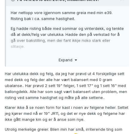
Har nettopp vore igjennom samme greia med min e39.
Risting bak i ca. samme hastigheit.
Eg hadde risting både med sommar og vinterdekk, og tenkte
då at dekk/felg var utelukka. Hadde den på verkstad for å
gå over bakstilling, men dei fant ikkje noko slark eller
slitasje.
Eg tenkte kanskje demperane var ferdige, så bytta
Expand
demparar, fjører og stabstag( var litt rusta).
Det hjalp ikkje, så hadde den inn til sjekk på eit nytt
Har utelukka dekk og felg, da jeg har prøvd ut 4 forskjellige sett
verkstad, og dei fant ut at eine felgen var urund. Bytta den,
med dekk og felg der alle har vært balansert med 0 gram
og da var alt bra! Så la eg om til sommardekk, og ristingen
ubalanse.. Har prøvd 2 sett 19" felger, 1 sett 17" og 1 sett 16" med
var tilbake. Fekk dei til å sjekke dei hjula og, og der var det
ballongdekk. Alle har som sagt vært balansert uten problem, men
bulk i ein felg. Fikk retta den, og da var endelig alt bra..
risting ved samme hastighet og måte på alle settene..
Veit ikkje korleis du har utelukka dekk og felg, men hvis det
Klarer ikke å se noen form for kast i noen av felgene heller. Settet
er av samme grunn som meg, kan eg anbefale ein ny sjekk
jeg kjører med nå er 19" JR11, og det er nye dekk og felgene har
ikke gått mange km og er å anse som nye.
Utrolig merkelige greier. Bilen min har små, irriterende ting som