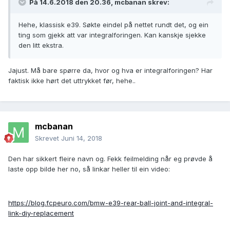
På 14.6.2018 den 20.36,
mcbanan
skrev:
Hehe, klassisk e39. Søkte eindel på nettet rundt det, og ein
ting som gjekk att var integralforingen. Kan kanskje sjekke
den litt ekstra.
Jajust. Må bare spørre da, hvor og hva er integralforingen? Har
faktisk ikke hørt det uttrykket før, hehe..
mcbanan
Skrevet
Juni 14, 2018
Den har sikkert fleire navn og. Fekk feilmelding når eg prøvde å
laste opp bilde her no, så linkar heller til ein video:
https://blog.fcpeuro.com/bmw-e39-rear-ball-joint-and-integral-
link-diy-replacement