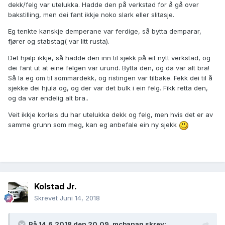
dekk/felg var utelukka. Hadde den på verkstad for å gå over
bakstilling, men dei fant ikkje noko slark eller slitasje.
Eg tenkte kanskje demperane var ferdige, så bytta demparar,
fjører og stabstag( var litt rusta).
Det hjalp ikkje, så hadde den inn til sjekk på eit nytt verkstad, og
dei fant ut at eine felgen var urund. Bytta den, og da var alt bra!
Så la eg om til sommardekk, og ristingen var tilbake. Fekk dei til å
sjekke dei hjula og, og der var det bulk i ein felg. Fikk retta den,
og da var endelig alt bra..
Veit ikkje korleis du har utelukka dekk og felg, men hvis det er av
samme grunn som meg, kan eg anbefale ein ny sjekk
Kolstad Jr.
Skrevet
Juni 14, 2018
På 14.6.2018 den 20.09,
mcbanan
skrev: