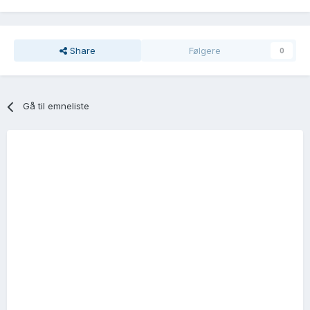
Share
Følgere
0
Gå til emneliste