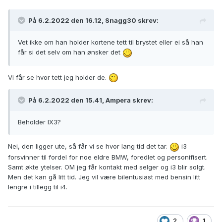
På 6.2.2022 den 16.12,
Snagg30
skrev:
Vet ikke om han holder kortene tett til brystet eller ei så han
får si det selv om han ønsker det
Vi får se hvor tett jeg holder de.
På 6.2.2022 den 15.41,
Ampera
skrev:
Beholder IX3?
Nei, den ligger ute, så får vi se hvor lang tid det tar.
i3
forsvinner til fordel for noe eldre BMW, foredlet og personifisert.
Samt økte ytelser. OM jeg får kontakt med selger og i3 blir solgt.
Men det kan gå litt tid. Jeg vil være bilentusiast med bensin litt
lengre i tillegg til i4.
2
1