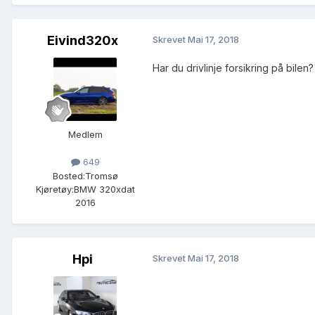
Eivind320x
Skrevet
Mai 17, 2018
Har du drivlinje forsikring på bilen?
Medlem
649
Bosted:
Tromsø
Kjøretøy:
BMW 320xdat
2016
Hpi
Skrevet
Mai 17, 2018