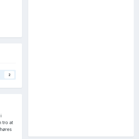
2
i
 tro at
 høres