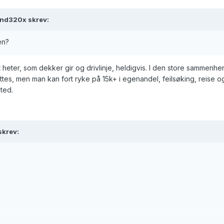
ind320x
skrev:
en?
heter, som dekker gir og drivlinje, heldigvis. I den store sammenhen
yttes, men man kan fort ryke på 15k+ i egenandel, feilsøking, reise o
ted.
skrev: