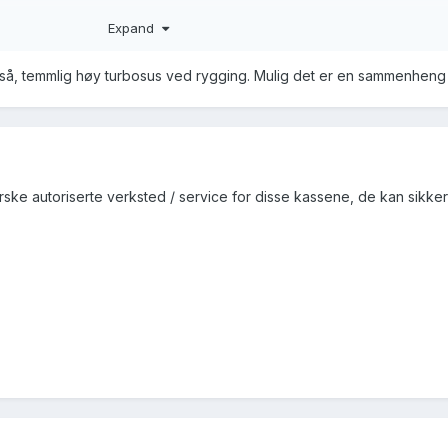
Expand
gså, temmlig høy turbosus ved rygging. Mulig det er en sammenheng 
ske autoriserte verksted / service for disse kassene, de kan sikker
samme kasse, Planetgear P3 er en svakhet på disse var defekt og 
skadene større, her skriver for øvrig Clipictrail at det begynner med
ikke om dette er det samme