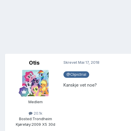
Otis
Skrevet
Mai 17, 2018
@Clipictrial
Kanskje vet noe?
Medlem
20.1k
Bosted:
Trondheim
Kjøretøy:
2009 X5 30d