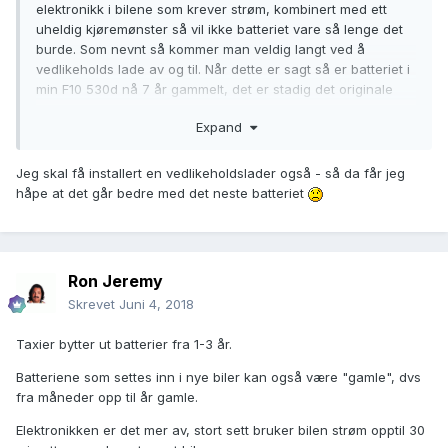
elektronikk i bilene som krever strøm, kombinert med ett
uheldig kjøremønster så vil ikke batteriet vare så lenge det
burde. Som nevnt så kommer man veldig langt ved å
vedlikeholds lade av og til. Når dette er sagt så er batteriet i
min F10 530d nå 7 år gammelt, det er stadig det originale
som fabrikken satt inn. Bilen har mye utstyr og jeg har aldri
Expand
vedlikeholds ladet den, likevel har det vist seg å være ett
seigt batteri. Så det finnes egentelig ingen fasit på dette,
bare forebyggende tiltak
😀
Jeg skal få installert en vedlikeholdslader også - så da får jeg
håpe at det går bedre med det neste batteriet
Ron Jeremy
Skrevet
Juni 4, 2018
Taxier bytter ut batterier fra 1-3 år.
Batteriene som settes inn i nye biler kan også være "gamle", dvs
fra måneder opp til år gamle.
Elektronikken er det mer av, stort sett bruker bilen strøm opptil 30