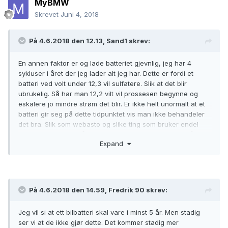
MyBMW
Skrevet
Juni 4, 2018
På 4.6.2018 den 12.13,
Sand1
skrev:
En annen faktor er og lade batteriet gjevnlig, jeg har 4
sykluser i året der jeg lader alt jeg har. Dette er fordi et
batteri ved volt under 12,3 vil sulfatere. Slik at det blir
ubrukelig. Så har man 12,2 vilt vil prossesen begynne og
eskalere jo mindre strøm det blir. Er ikke helt unormalt at et
batteri gir seg på dette tidpunktet vis man ikke behandeler
det bra. Slik som webasto og slike ting som bruker endel
strøm vil gjøre det dårligere, byttet selv batteri etter 2 år
Expand
med slurv fra forgie eier med tanke på webasto og aldrig
ladet den
😒
På 4.6.2018 den 14.59,
Fredrik 90
skrev:
Jeg vil si at ett bilbatteri skal vare i minst 5 år. Men stadig
ser vi at de ikke gjør dette. Det kommer stadig mer