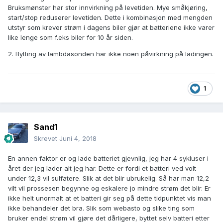
Bruksmønster har stor innvirkning på levetiden. Mye småkjøring,
start/stop reduserer levetiden. Dette i kombinasjon med mengden
utstyr som krever strøm i dagens biler gjør at batteriene ikke varer
like lenge som f.eks biler for 10 år siden.
2. Bytting av lambdasonden har ikke noen påvirkning på ladingen.
1
Sand1
Skrevet
Juni 4, 2018
En annen faktor er og lade batteriet gjevnlig, jeg har 4 sykluser i
året der jeg lader alt jeg har. Dette er fordi et batteri ved volt
under 12,3 vil sulfatere. Slik at det blir ubrukelig. Så har man 12,2
vilt vil prossesen begynne og eskalere jo mindre strøm det blir. Er
ikke helt unormalt at et batteri gir seg på dette tidpunktet vis man
ikke behandeler det bra. Slik som webasto og slike ting som
bruker endel strøm vil gjøre det dårligere, byttet selv batteri etter