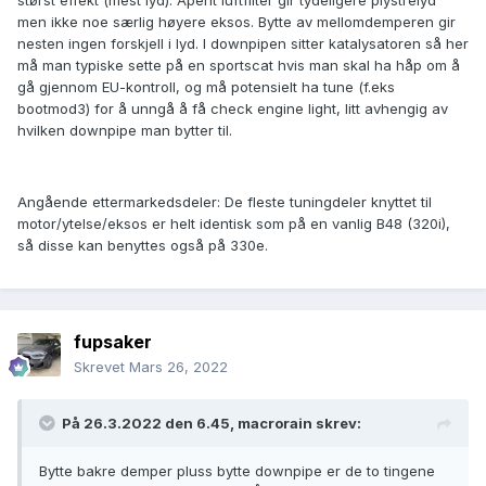
størst effekt (mest lyd). Åpent luftfilter gir tydeligere plystrelyd
men ikke noe særlig høyere eksos. Bytte av mellomdemperen gir
nesten ingen forskjell i lyd. I downpipen sitter katalysatoren så her
må man typiske sette på en sportscat hvis man skal ha håp om å
gå gjennom EU-kontroll, og må potensielt ha tune (f.eks
bootmod3) for å unngå å få check engine light, litt avhengig av
hvilken downpipe man bytter til.
Angående ettermarkedsdeler: De fleste tuningdeler knyttet til
motor/ytelse/eksos er helt identisk som på en vanlig B48 (320i),
så disse kan benyttes også på 330e.
fupsaker
Skrevet
Mars 26, 2022
På 26.3.2022 den 6.45,
macrorain
skrev:
Bytte bakre demper pluss bytte downpipe er de to tingene