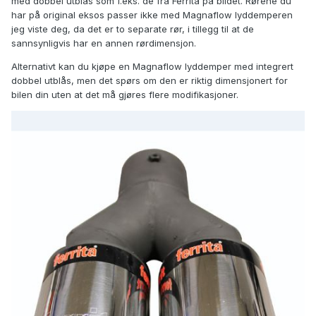
med dobbel utblås som f.eks. de fra Ferrita på bildet. Rørene du
har på original eksos passer ikke med Magnaflow lyddemperen
jeg viste deg, da det er to separate rør, i tillegg til at de
sannsynligvis har en annen rørdimensjon.
Alternativt kan du kjøpe en Magnaflow lyddemper med integrert
dobbel utblås, men det spørs om den er riktig dimensjonert for
bilen din uten at det må gjøres flere modifikasjoner.