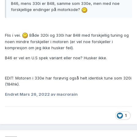
B46, mens 330i er B48, samme som 330e, men med noe
forskjellige endinger på motorkode?
Flis i vei.
Både 320i og 330i har B48 med forskjellig tuning og
noen mindre forskjeller i motoren (er vel noe forskjeller i
kompresjon om jeg ikke husker feil).
B46 er vel en U.S spek variant eller noe? Husker ikke.
EDIT: Motoren i 330e har forøvrig også helt identisk tune som 320i
(184hk).
Endret
Mars 26, 2022
av macrorain
1