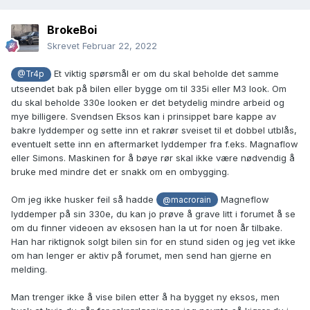
BrokeBoi
Skrevet
Februar 22, 2022
Et viktig spørsmål er om du skal beholde det samme
@Tr4p
utseendet bak på bilen eller bygge om til 335i eller M3 look. Om
du skal beholde 330e looken er det betydelig mindre arbeid og
mye billigere. Svendsen Eksos kan i prinsippet bare kappe av
bakre lyddemper og sette inn et rakrør sveiset til et dobbel utblås,
eventuelt sette inn en aftermarket lyddemper fra f.eks. Magnaflow
eller Simons. Maskinen for å bøye rør skal ikke være nødvendig å
bruke med mindre det er snakk om en ombygging.
Om jeg ikke husker feil så hadde
Magneflow
@macrorain
lyddemper på sin 330e, du kan jo prøve å grave litt i forumet å se
om du finner videoen av eksosen han la ut for noen år tilbake.
Han har riktignok solgt bilen sin for en stund siden og jeg vet ikke
om han lenger er aktiv på forumet, men send han gjerne en
melding.
Man trenger ikke å vise bilen etter å ha bygget ny eksos, men