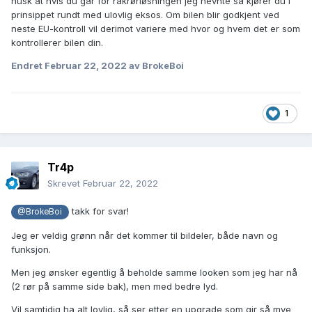
husk at hvis du går for rakrørløsningen jeg nevnte så kjører du i
prinsippet rundt med ulovlig eksos. Om bilen blir godkjent ved
neste EU-kontroll vil derimot variere med hvor og hvem det er som
kontrollerer bilen din.
Endret
Februar 22, 2022
av BrokeBoi
1
Tr4p
Skrevet
Februar 22, 2022
takk for svar!
@BrokeBoi
Jeg er veldig grønn når det kommer til bildeler, både navn og
funksjon.
Men jeg ønsker egentlig å beholde samme looken som jeg har nå
(2 rør på samme side bak), men med bedre lyd.
Vil samtidig ha alt lovlig, så ser etter en upgrade som gir så mye