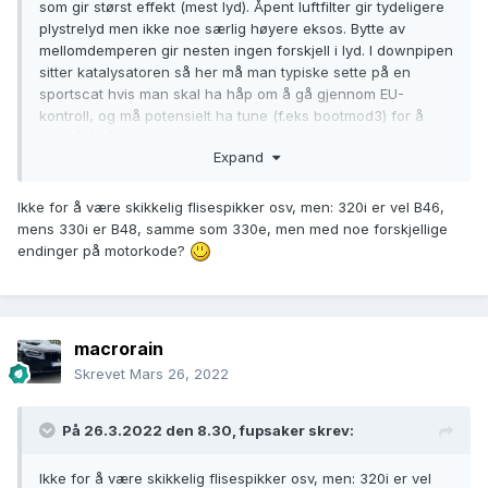
som gir størst effekt (mest lyd). Åpent luftfilter gir tydeligere
plystrelyd men ikke noe særlig høyere eksos. Bytte av
mellomdemperen gir nesten ingen forskjell i lyd. I downpipen
sitter katalysatoren så her må man typiske sette på en
sportscat hvis man skal ha håp om å gå gjennom EU-
kontroll, og må potensielt ha tune (f.eks bootmod3) for å
unngå å få check engine light, litt avhengig av hvilken
Expand
downpipe man bytter til.
Ikke for å være skikkelig flisespikker osv, men: 320i er vel B46,
mens 330i er B48, samme som 330e, men med noe forskjellige
Angående ettermarkedsdeler: De fleste tuningdeler knyttet
endinger på motorkode?
til motor/ytelse/eksos er helt identisk som på en vanlig B48
(320i), så disse kan benyttes også på 330e.
macrorain
Skrevet
Mars 26, 2022
På 26.3.2022 den 8.30,
fupsaker
skrev:
Ikke for å være skikkelig flisespikker osv, men: 320i er vel