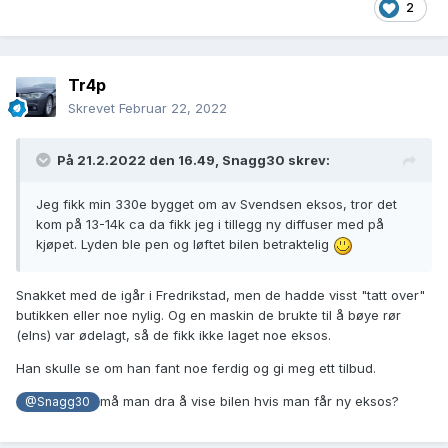
2
Tr4p
Skrevet
Februar 22, 2022
På 21.2.2022 den 16.49,
Snagg30
skrev:
Jeg fikk min 330e bygget om av Svendsen eksos, tror det
kom på 13-14k ca da fikk jeg i tillegg ny diffuser med på
kjøpet. Lyden ble pen og løftet bilen betraktelig
Snakket med de igår i Fredrikstad, men de hadde visst "tatt over"
butikken eller noe nylig. Og en maskin de brukte til å bøye rør
(elns) var ødelagt, så de fikk ikke laget noe eksos.
Han skulle se om han fant noe ferdig og gi meg ett tilbud.
må man dra å vise bilen hvis man får ny eksos?
@Snagg30